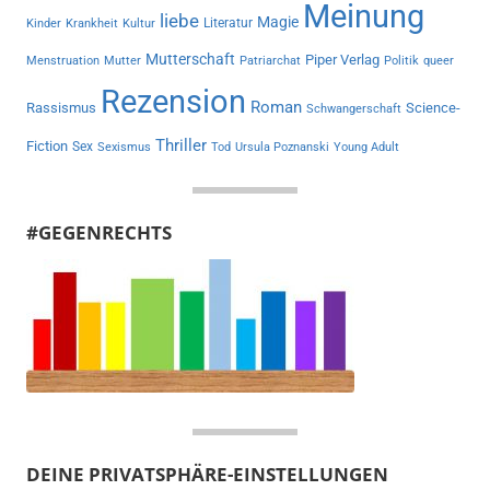
Meinung
liebe
Magie
Literatur
Kinder
Krankheit
Kultur
Mutterschaft
Piper Verlag
Menstruation
Mutter
Patriarchat
Politik
queer
Rezension
Roman
Rassismus
Science-
Schwangerschaft
Thriller
Fiction
Sex
Sexismus
Tod
Ursula Poznanski
Young Adult
#GEGENRECHTS
DEINE PRIVATSPHÄRE-EINSTELLUNGEN