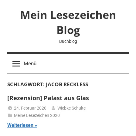
Zum
Mein Lesezeichen
Inhalt
springen
Blog
Buchblog
Menü
SCHLAGWORT:
JACOB RECKLESS
[Rezension] Palast aus Glas
24. Februar 2020
Wiebke Schulte
Meine Lesezeichen 2020
Weiterlesen