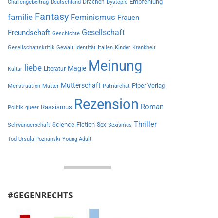
Empfehlung
Drachen
Challengebeitrag
Deutschland
Dystopie
Fantasy
familie
Feminismus
Frauen
Gesellschaft
Freundschaft
Geschichte
Gesellschaftskritik
Gewalt
Identität
Italien
Kinder
Krankheit
Meinung
liebe
Magie
Literatur
Kultur
Mutterschaft
Piper Verlag
Menstruation
Mutter
Patriarchat
Rezension
Roman
Rassismus
Politik
queer
Thriller
Science-Fiction
Sex
Schwangerschaft
Sexismus
Tod
Ursula Poznanski
Young Adult
#GEGENRECHTS