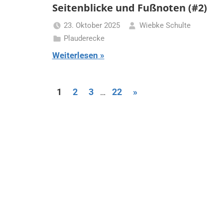
Seitenblicke und Fußnoten (#2)
23. Oktober 2025
Wiebke Schulte
Plauderecke
Weiterlesen
Seitennummerierung
Nächste
1
2
3
22
»
…
Beiträge
der
Beiträge