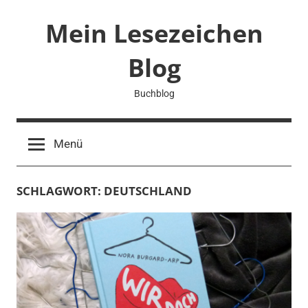
Zum
Mein Lesezeichen
Inhalt
springen
Blog
Buchblog
Menü
SCHLAGWORT:
DEUTSCHLAND