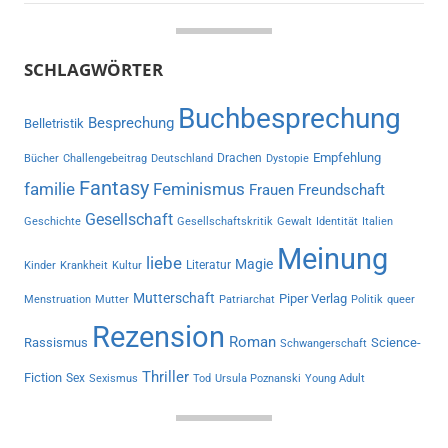
SCHLAGWÖRTER
Buchbesprechung
Besprechung
Belletristik
Empfehlung
Drachen
Bücher
Challengebeitrag
Deutschland
Dystopie
Fantasy
familie
Feminismus
Frauen
Freundschaft
Gesellschaft
Geschichte
Gesellschaftskritik
Gewalt
Identität
Italien
Meinung
liebe
Magie
Literatur
Kinder
Krankheit
Kultur
Mutterschaft
Piper Verlag
Menstruation
Mutter
Patriarchat
Politik
queer
Rezension
Roman
Rassismus
Science-
Schwangerschaft
Thriller
Fiction
Sex
Sexismus
Tod
Ursula Poznanski
Young Adult