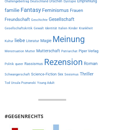
Empfehlung
Drachen
Challengebeitrag
Deutschland
Dystopie
Fantasy
familie
Feminismus
Frauen
Gesellschaft
Freundschaft
Geschichte
Gesellschaftskritik
Gewalt
Identität
Italien
Kinder
Krankheit
Meinung
liebe
Magie
Literatur
Kultur
Mutterschaft
Piper Verlag
Menstruation
Mutter
Patriarchat
Rezension
Roman
Rassismus
Politik
queer
Thriller
Science-Fiction
Sex
Schwangerschaft
Sexismus
Tod
Ursula Poznanski
Young Adult
#GEGENRECHTS