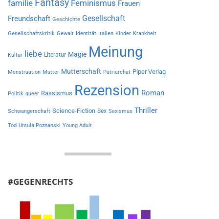
Fantasy
familie
Feminismus
Frauen
Gesellschaft
Freundschaft
Geschichte
Gesellschaftskritik
Gewalt
Identität
Italien
Kinder
Krankheit
Meinung
liebe
Magie
Literatur
Kultur
Mutterschaft
Piper Verlag
Menstruation
Mutter
Patriarchat
Rezension
Roman
Rassismus
Politik
queer
Thriller
Science-Fiction
Sex
Schwangerschaft
Sexismus
Tod
Ursula Poznanski
Young Adult
#GEGENRECHTS