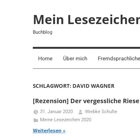
Zum
Inhalt
Mein Lesezeiche
springen
Buchblog
Home
Über mich
Fremdsprachliche
SCHLAGWORT:
DAVID WAGNER
[Rezension] Der vergessliche Riese
31. Januar 2020
Wiebke Schulte
Meine Lesezeichen 2020
Weiterlesen