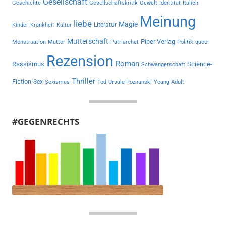
Gesellschaft
Geschichte
Gesellschaftskritik
Gewalt
Identität
Italien
Meinung
liebe
Magie
Literatur
Kinder
Krankheit
Kultur
Mutterschaft
Piper Verlag
Menstruation
Mutter
Patriarchat
Politik
queer
Rezension
Roman
Rassismus
Science-
Schwangerschaft
Thriller
Fiction
Sex
Sexismus
Tod
Ursula Poznanski
Young Adult
#GEGENRECHTS