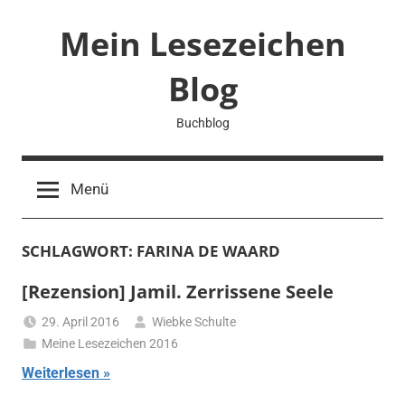
Zum
Mein Lesezeichen
Inhalt
springen
Blog
Buchblog
Menü
SCHLAGWORT:
FARINA DE WAARD
[Rezension] Jamil. Zerrissene Seele
29. April 2016
Wiebke Schulte
Meine Lesezeichen 2016
Weiterlesen