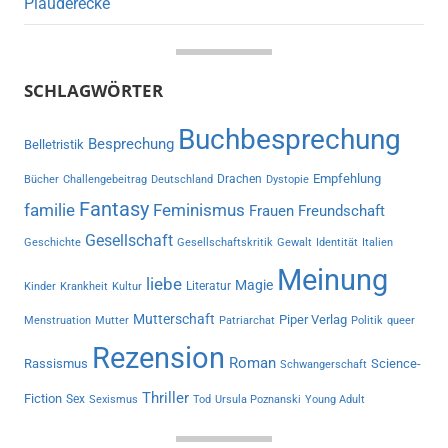
Plauderecke
SCHLAGWÖRTER
Buchbesprechung
Besprechung
Belletristik
Empfehlung
Drachen
Bücher
Challengebeitrag
Deutschland
Dystopie
Fantasy
familie
Feminismus
Frauen
Freundschaft
Gesellschaft
Geschichte
Gesellschaftskritik
Gewalt
Identität
Italien
Meinung
liebe
Magie
Literatur
Kinder
Krankheit
Kultur
Mutterschaft
Piper Verlag
Menstruation
Mutter
Patriarchat
Politik
queer
Rezension
Roman
Rassismus
Science-
Schwangerschaft
Thriller
Fiction
Sex
Sexismus
Tod
Ursula Poznanski
Young Adult