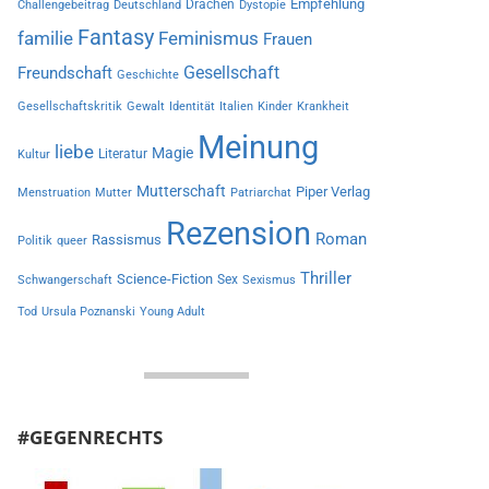
Empfehlung
Drachen
Challengebeitrag
Deutschland
Dystopie
Fantasy
familie
Feminismus
Frauen
Gesellschaft
Freundschaft
Geschichte
Gesellschaftskritik
Gewalt
Identität
Italien
Kinder
Krankheit
Meinung
liebe
Magie
Literatur
Kultur
Mutterschaft
Piper Verlag
Menstruation
Mutter
Patriarchat
Rezension
Roman
Rassismus
Politik
queer
Thriller
Science-Fiction
Sex
Schwangerschaft
Sexismus
Tod
Ursula Poznanski
Young Adult
#GEGENRECHTS