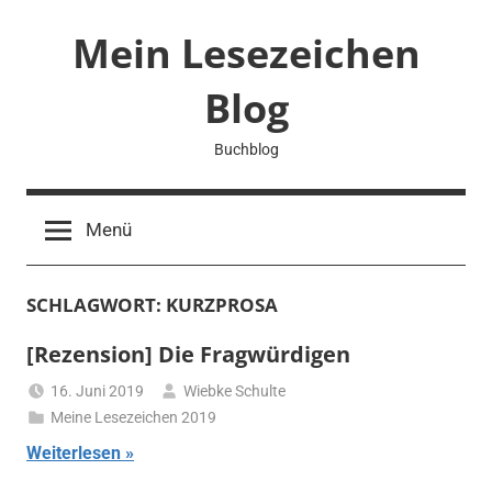
Zum
Mein Lesezeichen
Inhalt
springen
Blog
Buchblog
Menü
SCHLAGWORT:
KURZPROSA
[Rezension] Die Fragwürdigen
16. Juni 2019
Wiebke Schulte
Meine Lesezeichen 2019
Weiterlesen