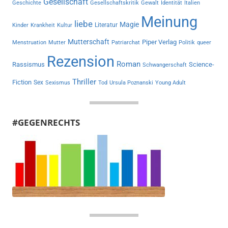
Gesellschaft
Geschichte
Gesellschaftskritik
Gewalt
Identität
Italien
Meinung
liebe
Magie
Literatur
Kinder
Krankheit
Kultur
Mutterschaft
Piper Verlag
Menstruation
Mutter
Patriarchat
Politik
queer
Rezension
Roman
Rassismus
Science-
Schwangerschaft
Thriller
Fiction
Sex
Sexismus
Tod
Ursula Poznanski
Young Adult
#GEGENRECHTS