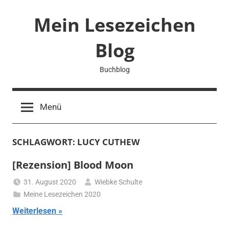
Zum
Mein Lesezeichen
Inhalt
springen
Blog
Buchblog
Menü
SCHLAGWORT:
LUCY CUTHEW
[Rezension] Blood Moon
31. August 2020
Wiebke Schulte
Meine Lesezeichen 2020
Weiterlesen