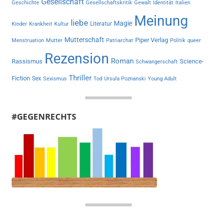
Gesellschaft
Geschichte
Gesellschaftskritik
Gewalt
Identität
Italien
Meinung
liebe
Magie
Literatur
Kinder
Krankheit
Kultur
Mutterschaft
Piper Verlag
Menstruation
Mutter
Patriarchat
Politik
queer
Rezension
Roman
Rassismus
Science-
Schwangerschaft
Thriller
Fiction
Sex
Sexismus
Tod
Ursula Poznanski
Young Adult
#GEGENRECHTS