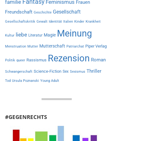
Fantasy
familie
Feminismus
Frauen
Gesellschaft
Freundschaft
Geschichte
Gesellschaftskritik
Gewalt
Identität
Italien
Kinder
Krankheit
Meinung
liebe
Magie
Literatur
Kultur
Mutterschaft
Piper Verlag
Menstruation
Mutter
Patriarchat
Rezension
Roman
Rassismus
Politik
queer
Thriller
Science-Fiction
Sex
Schwangerschaft
Sexismus
Tod
Ursula Poznanski
Young Adult
#GEGENRECHTS