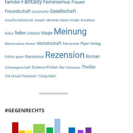
Fantasy
familie
Feminismus
Frauen
Gesellschaft
Freundschaft
Geschichte
Gesellschaftskritik
Gewalt
Identität
Italien
Kinder
Krankheit
Meinung
liebe
Magie
Literatur
Kultur
Mutterschaft
Piper Verlag
Menstruation
Mutter
Patriarchat
Rezension
Roman
Rassismus
Politik
queer
Thriller
Science-Fiction
Sex
Schwangerschaft
Sexismus
Tod
Ursula Poznanski
Young Adult
#GEGENRECHTS