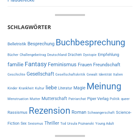
SCHLAGWÖRTER
Buchbesprechung
Besprechung
Belletristik
Empfehlung
Drachen
Bücher
Challengebeitrag
Deutschland
Dystopie
Fantasy
familie
Feminismus
Frauen
Freundschaft
Gesellschaft
Geschichte
Gesellschaftskritik
Gewalt
Identität
Italien
Meinung
liebe
Magie
Literatur
Kinder
Krankheit
Kultur
Mutterschaft
Piper Verlag
Menstruation
Mutter
Patriarchat
Politik
queer
Rezension
Roman
Rassismus
Science-
Schwangerschaft
Thriller
Fiction
Sex
Sexismus
Tod
Ursula Poznanski
Young Adult