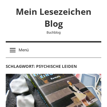
Zum
Mein Lesezeichen
Inhalt
springen
Blog
Buchblog
Menü
SCHLAGWORT:
PSYCHISCHE LEIDEN