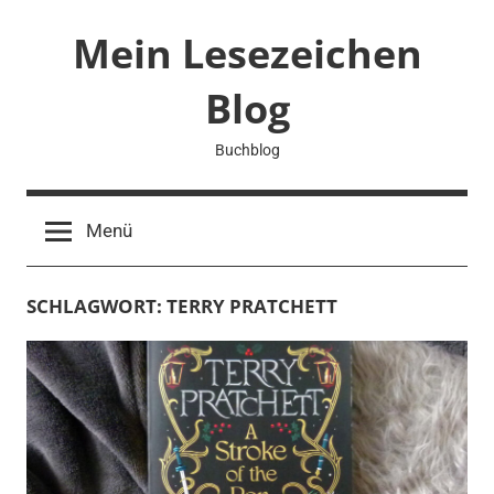
Zum
Mein Lesezeichen
Inhalt
springen
Blog
Buchblog
Menü
SCHLAGWORT:
TERRY PRATCHETT