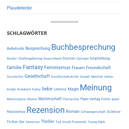
Plauderecke
SCHLAGWÖRTER
Buchbesprechung
Besprechung
Belletristik
Empfehlung
Drachen
Bücher
Challengebeitrag
Deutschland
Dystopie
Fantasy
familie
Feminismus
Frauen
Freundschaft
Gesellschaft
Geschichte
Gesellschaftskritik
Gewalt
Identität
Italien
Meinung
liebe
Magie
Literatur
Kinder
Krankheit
Kultur
Mutterschaft
Piper Verlag
Menstruation
Mutter
Patriarchat
Politik
queer
Rezension
Roman
Rassismus
Science-
Schwangerschaft
Thriller
Fiction
Sex
Sexismus
Tod
Ursula Poznanski
Young Adult