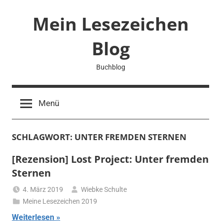
Zum
Mein Lesezeichen
Inhalt
springen
Blog
Buchblog
Menü
SCHLAGWORT:
UNTER FREMDEN STERNEN
[Rezension] Lost Project: Unter fremden
Sternen
4. März 2019
Wiebke Schulte
Meine Lesezeichen 2019
Weiterlesen