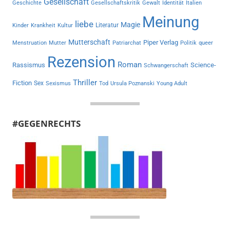
Gesellschaft
Geschichte
Gesellschaftskritik
Gewalt
Identität
Italien
Meinung
liebe
Magie
Literatur
Kinder
Krankheit
Kultur
Mutterschaft
Piper Verlag
Menstruation
Mutter
Patriarchat
Politik
queer
Rezension
Roman
Rassismus
Science-
Schwangerschaft
Thriller
Fiction
Sex
Sexismus
Tod
Ursula Poznanski
Young Adult
#GEGENRECHTS