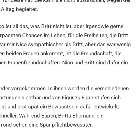
il für diese hat. Sie kann sie nicht ausdrücken, wegen der
Alltag begleitet.
o ist all das, was Britt nicht ist, aber irgendwie gerne
verpassten Chancen im Leben; für die Freiheiten, die Britt
h war mir Nico sympathischer als Britt, aber das war wenig
en beiden Frauen ankommt, ist die Freundschaft, die
en Frauenfreundschaften. Nico und Britt sind dafür ein
ander vorgekommen. In ihnen werden die verschiedenen
rtungen sichtbar und von Figur zu Figur stufen sich
ist und erst spät ein Bewusstsein dafür entwickelt,
schneller. Während Espen, Britts Ehemann, ein
 Trond schon eine Spur pflichtbewusster.