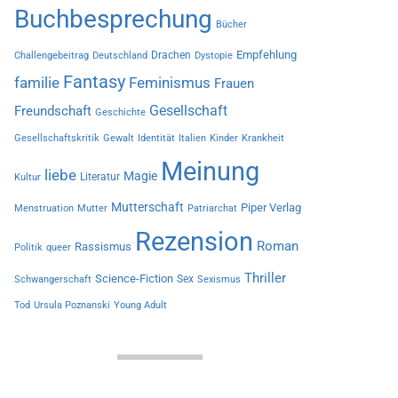
Buchbesprechung
Bücher
Empfehlung
Drachen
Challengebeitrag
Deutschland
Dystopie
Fantasy
familie
Feminismus
Frauen
Gesellschaft
Freundschaft
Geschichte
Gesellschaftskritik
Gewalt
Identität
Italien
Kinder
Krankheit
Meinung
liebe
Magie
Literatur
Kultur
Mutterschaft
Piper Verlag
Menstruation
Mutter
Patriarchat
Rezension
Roman
Rassismus
Politik
queer
Thriller
Science-Fiction
Sex
Schwangerschaft
Sexismus
Tod
Ursula Poznanski
Young Adult