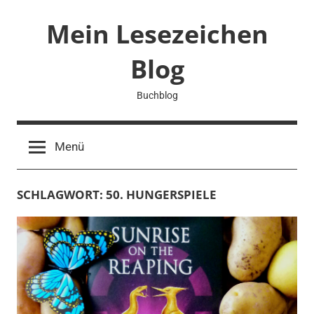
Zum
Mein Lesezeichen
Inhalt
springen
Blog
Buchblog
Menü
SCHLAGWORT:
50. HUNGERSPIELE