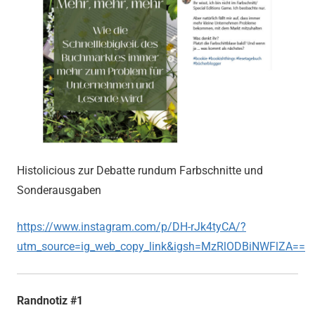
Histolicious zur Debatte rundum Farbschnitte und
Sonderausgaben
https://www.instagram.com/p/DH-rJk4tyCA/?
utm_source=ig_web_copy_link&igsh=MzRlODBiNWFlZA==
Randnotiz #1