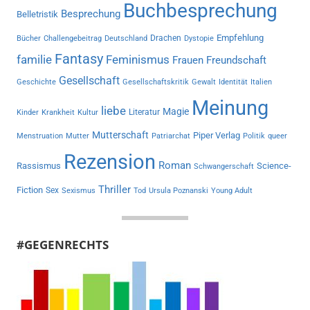
Buchbesprechung
Besprechung
Belletristik
Empfehlung
Drachen
Bücher
Challengebeitrag
Deutschland
Dystopie
Fantasy
familie
Feminismus
Frauen
Freundschaft
Gesellschaft
Geschichte
Gesellschaftskritik
Gewalt
Identität
Italien
Meinung
liebe
Magie
Literatur
Kinder
Krankheit
Kultur
Mutterschaft
Piper Verlag
Menstruation
Mutter
Patriarchat
Politik
queer
Rezension
Roman
Rassismus
Science-
Schwangerschaft
Thriller
Fiction
Sex
Sexismus
Tod
Ursula Poznanski
Young Adult
#GEGENRECHTS