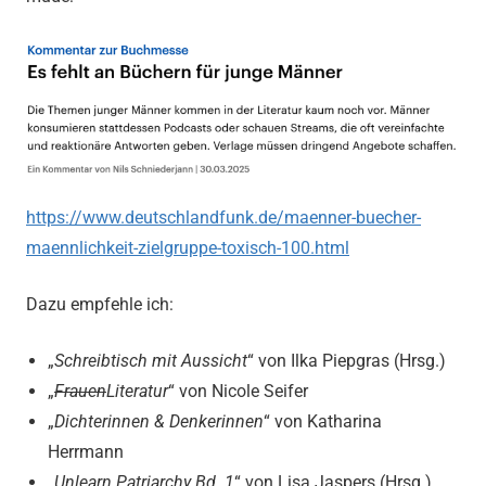
https://www.deutschlandfunk.de/maenner-buecher-
maennlichkeit-zielgruppe-toxisch-100.html
Dazu empfehle ich:
„
Schreibtisch mit Aussicht
“ von Ilka Piepgras (Hrsg.)
„
Frauen
Literatur
“ von Nicole Seifer
„
Dichterinnen & Denkerinnen
“ von Katharina
Herrmann
„
Unlearn Patriarchy Bd. 1
“ von Lisa Jaspers (Hrsg.),