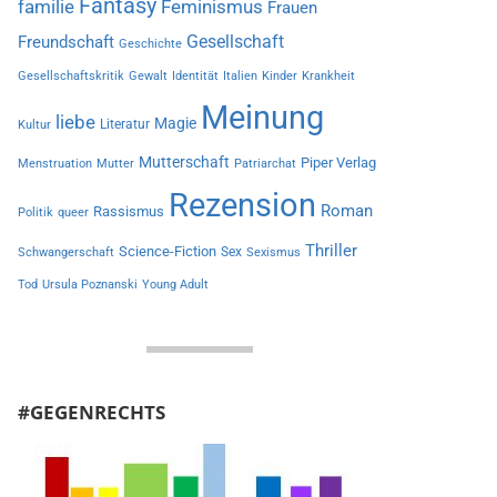
Fantasy
familie
Feminismus
Frauen
Gesellschaft
Freundschaft
Geschichte
Gesellschaftskritik
Gewalt
Identität
Italien
Kinder
Krankheit
Meinung
liebe
Magie
Literatur
Kultur
Mutterschaft
Piper Verlag
Menstruation
Mutter
Patriarchat
Rezension
Roman
Rassismus
Politik
queer
Thriller
Science-Fiction
Sex
Schwangerschaft
Sexismus
Tod
Ursula Poznanski
Young Adult
#GEGENRECHTS