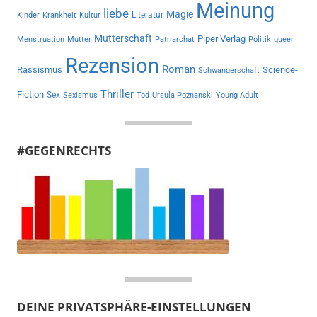
Meinung
liebe
Magie
Literatur
Kinder
Krankheit
Kultur
Mutterschaft
Piper Verlag
Menstruation
Mutter
Patriarchat
Politik
queer
Rezension
Roman
Rassismus
Science-
Schwangerschaft
Thriller
Fiction
Sex
Sexismus
Tod
Ursula Poznanski
Young Adult
#GEGENRECHTS
DEINE PRIVATSPHÄRE-EINSTELLUNGEN