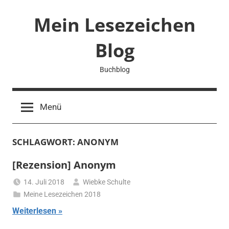
Zum
Mein Lesezeichen
Inhalt
springen
Blog
Buchblog
Menü
SCHLAGWORT:
ANONYM
[Rezension] Anonym
14. Juli 2018
Wiebke Schulte
Meine Lesezeichen 2018
Weiterlesen