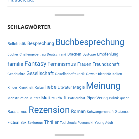
SCHLAGWÖRTER
Buchbesprechung
Besprechung
Belletristik
Empfehlung
Drachen
Bücher
Challengebeitrag
Deutschland
Dystopie
Fantasy
familie
Feminismus
Frauen
Freundschaft
Gesellschaft
Geschichte
Gesellschaftskritik
Gewalt
Identität
Italien
Meinung
liebe
Magie
Literatur
Kinder
Krankheit
Kultur
Mutterschaft
Piper Verlag
Menstruation
Mutter
Patriarchat
Politik
queer
Rezension
Roman
Rassismus
Science-
Schwangerschaft
Thriller
Fiction
Sex
Sexismus
Tod
Ursula Poznanski
Young Adult