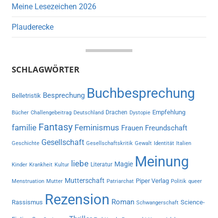
Meine Lesezeichen 2026
Plauderecke
SCHLAGWÖRTER
Buchbesprechung
Besprechung
Belletristik
Empfehlung
Drachen
Bücher
Challengebeitrag
Deutschland
Dystopie
Fantasy
familie
Feminismus
Frauen
Freundschaft
Gesellschaft
Geschichte
Gesellschaftskritik
Gewalt
Identität
Italien
Meinung
liebe
Magie
Literatur
Kinder
Krankheit
Kultur
Mutterschaft
Piper Verlag
Menstruation
Mutter
Patriarchat
Politik
queer
Rezension
Roman
Rassismus
Science-
Schwangerschaft