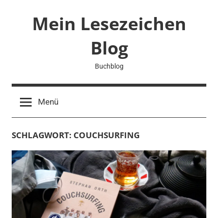
Zum
Mein Lesezeichen
Inhalt
springen
Blog
Buchblog
Menü
SCHLAGWORT:
COUCHSURFING