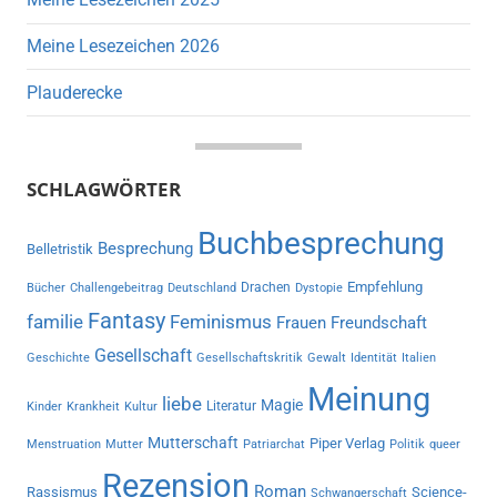
Meine Lesezeichen 2026
Plauderecke
SCHLAGWÖRTER
Buchbesprechung
Besprechung
Belletristik
Empfehlung
Drachen
Bücher
Challengebeitrag
Deutschland
Dystopie
Fantasy
familie
Feminismus
Frauen
Freundschaft
Gesellschaft
Geschichte
Gesellschaftskritik
Gewalt
Identität
Italien
Meinung
liebe
Magie
Literatur
Kinder
Krankheit
Kultur
Mutterschaft
Piper Verlag
Menstruation
Mutter
Patriarchat
Politik
queer
Rezension
Roman
Rassismus
Science-
Schwangerschaft