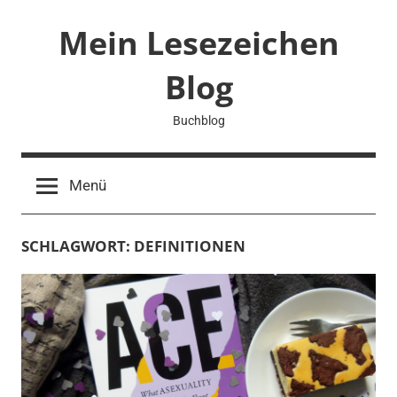
Zum
Mein Lesezeichen
Inhalt
springen
Blog
Buchblog
Menü
SCHLAGWORT:
DEFINITIONEN