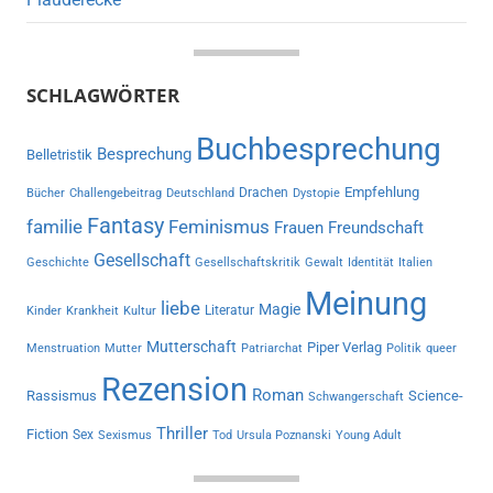
SCHLAGWÖRTER
Buchbesprechung
Besprechung
Belletristik
Empfehlung
Drachen
Bücher
Challengebeitrag
Deutschland
Dystopie
Fantasy
familie
Feminismus
Frauen
Freundschaft
Gesellschaft
Geschichte
Gesellschaftskritik
Gewalt
Identität
Italien
Meinung
liebe
Magie
Literatur
Kinder
Krankheit
Kultur
Mutterschaft
Piper Verlag
Menstruation
Mutter
Patriarchat
Politik
queer
Rezension
Roman
Rassismus
Science-
Schwangerschaft
Thriller
Fiction
Sex
Sexismus
Tod
Ursula Poznanski
Young Adult