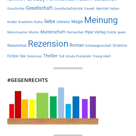
Gesellschaft
Geschichte
Gesellschaftskritik
Gewalt
Identität
Italien
Meinung
liebe
Magie
Literatur
Kinder
Krankheit
Kultur
Mutterschaft
Piper Verlag
Menstruation
Mutter
Patriarchat
Politik
queer
Rezension
Roman
Rassismus
Science-
Schwangerschaft
Thriller
Fiction
Sex
Sexismus
Tod
Ursula Poznanski
Young Adult
#GEGENRECHTS