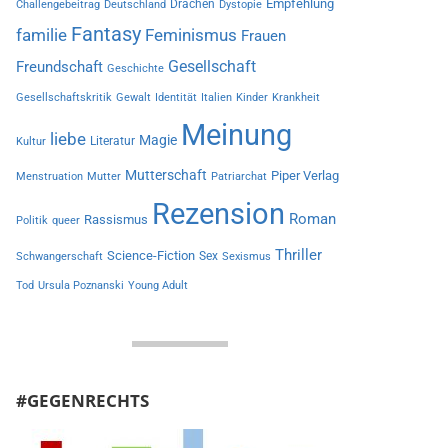
Empfehlung
Drachen
Challengebeitrag
Deutschland
Dystopie
Fantasy
familie
Feminismus
Frauen
Gesellschaft
Freundschaft
Geschichte
Gesellschaftskritik
Gewalt
Identität
Italien
Kinder
Krankheit
Meinung
liebe
Magie
Literatur
Kultur
Mutterschaft
Piper Verlag
Menstruation
Mutter
Patriarchat
Rezension
Roman
Rassismus
Politik
queer
Thriller
Science-Fiction
Sex
Schwangerschaft
Sexismus
Tod
Ursula Poznanski
Young Adult
#GEGENRECHTS