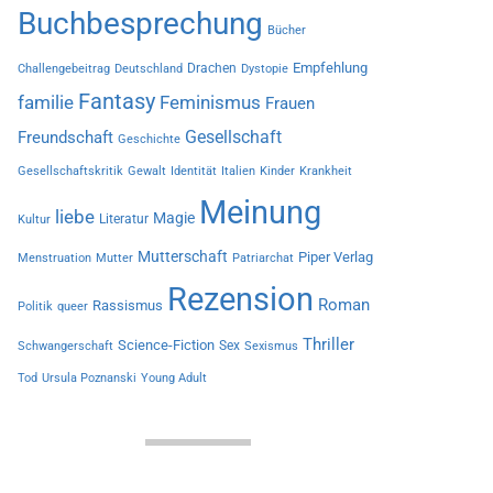
Buchbesprechung
Bücher
Empfehlung
Drachen
Challengebeitrag
Deutschland
Dystopie
Fantasy
familie
Feminismus
Frauen
Gesellschaft
Freundschaft
Geschichte
Gesellschaftskritik
Gewalt
Identität
Italien
Kinder
Krankheit
Meinung
liebe
Magie
Literatur
Kultur
Mutterschaft
Piper Verlag
Menstruation
Mutter
Patriarchat
Rezension
Roman
Rassismus
Politik
queer
Thriller
Science-Fiction
Sex
Schwangerschaft
Sexismus
Tod
Ursula Poznanski
Young Adult