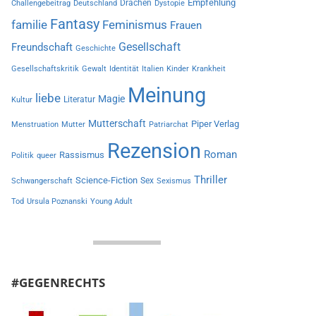
Empfehlung
Drachen
Challengebeitrag
Deutschland
Dystopie
Fantasy
familie
Feminismus
Frauen
Gesellschaft
Freundschaft
Geschichte
Gesellschaftskritik
Gewalt
Identität
Italien
Kinder
Krankheit
Meinung
liebe
Magie
Literatur
Kultur
Mutterschaft
Piper Verlag
Menstruation
Mutter
Patriarchat
Rezension
Roman
Rassismus
Politik
queer
Thriller
Science-Fiction
Sex
Schwangerschaft
Sexismus
Tod
Ursula Poznanski
Young Adult
#GEGENRECHTS