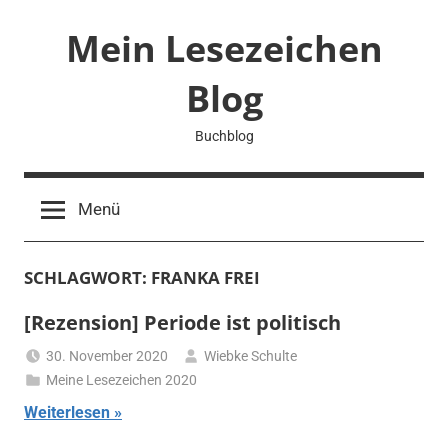
Zum
Mein Lesezeichen
Inhalt
springen
Blog
Buchblog
Menü
SCHLAGWORT:
FRANKA FREI
[Rezension] Periode ist politisch
30. November 2020
Wiebke Schulte
Meine Lesezeichen 2020
Weiterlesen