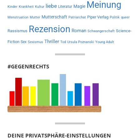
Meinung
liebe
Magie
Literatur
Kinder
Krankheit
Kultur
Mutterschaft
Piper Verlag
Menstruation
Mutter
Patriarchat
Politik
queer
Rezension
Roman
Rassismus
Science-
Schwangerschaft
Thriller
Fiction
Sex
Sexismus
Tod
Ursula Poznanski
Young Adult
#GEGENRECHTS
DEINE PRIVATSPHÄRE-EINSTELLUNGEN