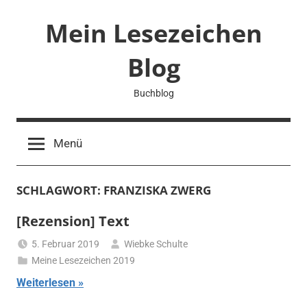
Zum
Mein Lesezeichen
Inhalt
springen
Blog
Buchblog
Menü
SCHLAGWORT:
FRANZISKA ZWERG
[Rezension] Text
5. Februar 2019
Wiebke Schulte
Meine Lesezeichen 2019
Weiterlesen