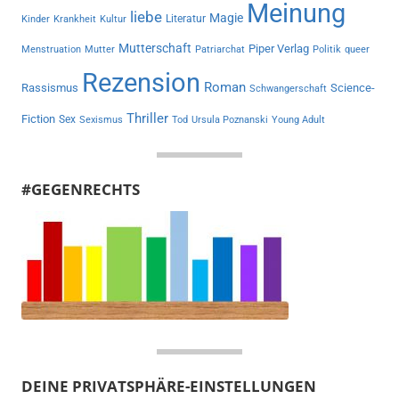
Meinung
liebe
Magie
Literatur
Kinder
Krankheit
Kultur
Mutterschaft
Piper Verlag
Menstruation
Mutter
Patriarchat
Politik
queer
Rezension
Roman
Rassismus
Science-
Schwangerschaft
Thriller
Fiction
Sex
Sexismus
Tod
Ursula Poznanski
Young Adult
#GEGENRECHTS
DEINE PRIVATSPHÄRE-EINSTELLUNGEN