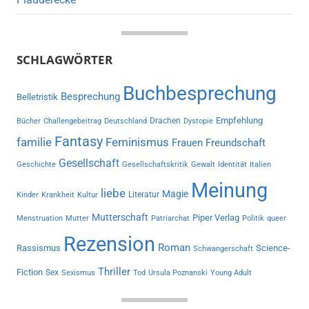
SCHLAGWÖRTER
Buchbesprechung
Besprechung
Belletristik
Empfehlung
Drachen
Bücher
Challengebeitrag
Deutschland
Dystopie
Fantasy
familie
Feminismus
Frauen
Freundschaft
Gesellschaft
Geschichte
Gesellschaftskritik
Gewalt
Identität
Italien
Meinung
liebe
Magie
Literatur
Kinder
Krankheit
Kultur
Mutterschaft
Piper Verlag
Menstruation
Mutter
Patriarchat
Politik
queer
Rezension
Roman
Rassismus
Science-
Schwangerschaft
Thriller
Fiction
Sex
Sexismus
Tod
Ursula Poznanski
Young Adult