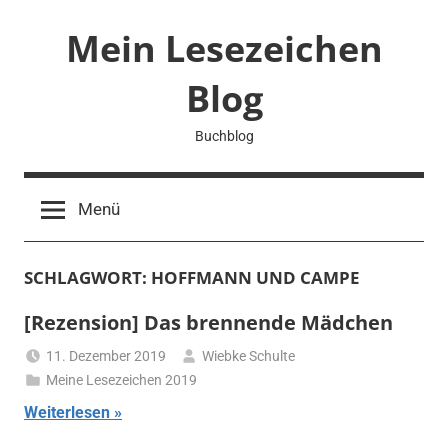
Zum
Mein Lesezeichen
Inhalt
springen
Blog
Buchblog
Menü
SCHLAGWORT:
HOFFMANN UND CAMPE
[Rezension] Das brennende Mädchen
11. Dezember 2019
Wiebke Schulte
Meine Lesezeichen 2019
Weiterlesen