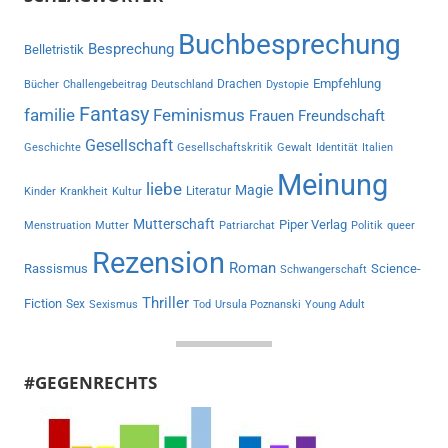
Buchbesprechung
Besprechung
Belletristik
Empfehlung
Drachen
Bücher
Challengebeitrag
Deutschland
Dystopie
Fantasy
familie
Feminismus
Frauen
Freundschaft
Gesellschaft
Geschichte
Gesellschaftskritik
Gewalt
Identität
Italien
Meinung
liebe
Magie
Literatur
Kinder
Krankheit
Kultur
Mutterschaft
Piper Verlag
Menstruation
Mutter
Patriarchat
Politik
queer
Rezension
Roman
Rassismus
Science-
Schwangerschaft
Thriller
Fiction
Sex
Sexismus
Tod
Ursula Poznanski
Young Adult
#GEGENRECHTS