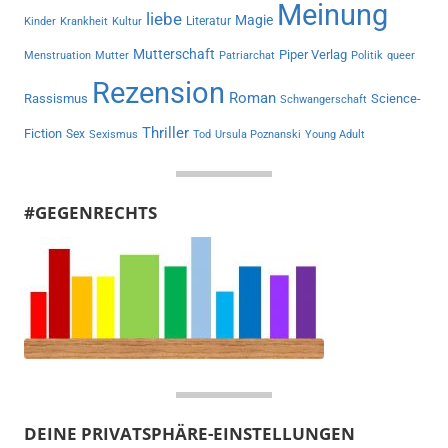
Meinung
liebe
Magie
Literatur
Kinder
Krankheit
Kultur
Mutterschaft
Piper Verlag
Menstruation
Mutter
Patriarchat
Politik
queer
Rezension
Roman
Rassismus
Science-
Schwangerschaft
Thriller
Fiction
Sex
Sexismus
Tod
Ursula Poznanski
Young Adult
#GEGENRECHTS
DEINE PRIVATSPHÄRE-EINSTELLUNGEN