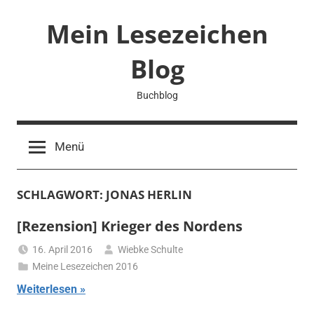
Zum
Mein Lesezeichen
Inhalt
springen
Blog
Buchblog
Menü
SCHLAGWORT:
JONAS HERLIN
[Rezension] Krieger des Nordens
16. April 2016
Wiebke Schulte
Meine Lesezeichen 2016
Weiterlesen