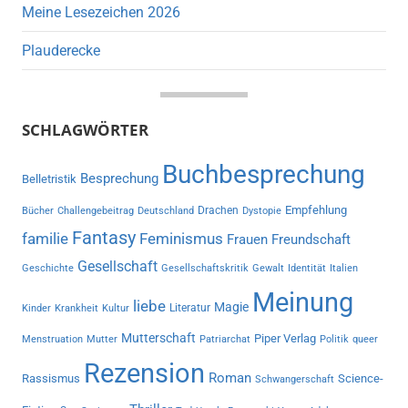
Meine Lesezeichen 2026
Plauderecke
SCHLAGWÖRTER
Buchbesprechung
Besprechung
Belletristik
Empfehlung
Drachen
Bücher
Challengebeitrag
Deutschland
Dystopie
Fantasy
familie
Feminismus
Frauen
Freundschaft
Gesellschaft
Geschichte
Gesellschaftskritik
Gewalt
Identität
Italien
Meinung
liebe
Magie
Literatur
Kinder
Krankheit
Kultur
Mutterschaft
Piper Verlag
Menstruation
Mutter
Patriarchat
Politik
queer
Rezension
Roman
Rassismus
Science-
Schwangerschaft