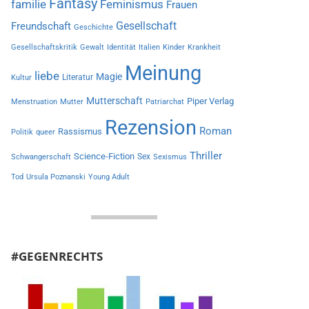
Fantasy
familie
Feminismus
Frauen
Gesellschaft
Freundschaft
Geschichte
Gesellschaftskritik
Gewalt
Identität
Italien
Kinder
Krankheit
Meinung
liebe
Magie
Literatur
Kultur
Mutterschaft
Piper Verlag
Menstruation
Mutter
Patriarchat
Rezension
Roman
Rassismus
Politik
queer
Thriller
Science-Fiction
Sex
Schwangerschaft
Sexismus
Tod
Ursula Poznanski
Young Adult
#GEGENRECHTS