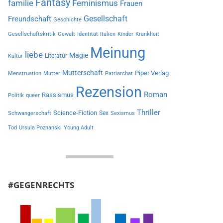
Fantasy
familie
Feminismus
Frauen
Gesellschaft
Freundschaft
Geschichte
Gesellschaftskritik
Gewalt
Identität
Italien
Kinder
Krankheit
Meinung
liebe
Magie
Literatur
Kultur
Mutterschaft
Piper Verlag
Menstruation
Mutter
Patriarchat
Rezension
Roman
Rassismus
Politik
queer
Thriller
Science-Fiction
Sex
Schwangerschaft
Sexismus
Tod
Ursula Poznanski
Young Adult
#GEGENRECHTS