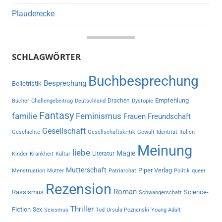
Plauderecke
SCHLAGWÖRTER
Buchbesprechung
Besprechung
Belletristik
Empfehlung
Drachen
Bücher
Challengebeitrag
Deutschland
Dystopie
Fantasy
familie
Feminismus
Frauen
Freundschaft
Gesellschaft
Geschichte
Gesellschaftskritik
Gewalt
Identität
Italien
Meinung
liebe
Magie
Literatur
Kinder
Krankheit
Kultur
Mutterschaft
Piper Verlag
Menstruation
Mutter
Patriarchat
Politik
queer
Rezension
Roman
Rassismus
Science-
Schwangerschaft
Thriller
Fiction
Sex
Sexismus
Tod
Ursula Poznanski
Young Adult