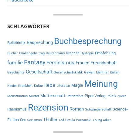
SCHLAGWÖRTER
Buchbesprechung
Besprechung
Belletristik
Empfehlung
Drachen
Bücher
Challengebeitrag
Deutschland
Dystopie
Fantasy
familie
Feminismus
Frauen
Freundschaft
Gesellschaft
Geschichte
Gesellschaftskritik
Gewalt
Identität
Italien
Meinung
liebe
Magie
Literatur
Kinder
Krankheit
Kultur
Mutterschaft
Piper Verlag
Menstruation
Mutter
Patriarchat
Politik
queer
Rezension
Roman
Rassismus
Science-
Schwangerschaft
Thriller
Fiction
Sex
Sexismus
Tod
Ursula Poznanski
Young Adult