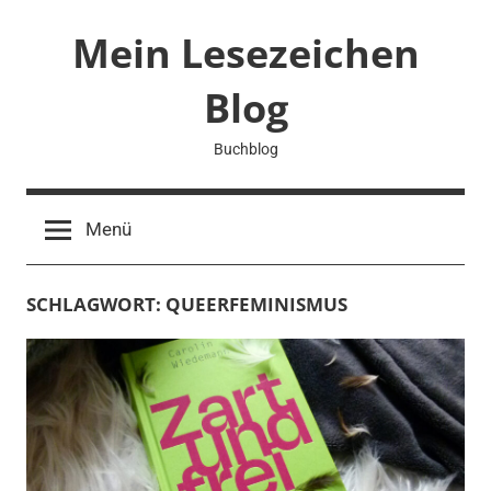
Zum
Mein Lesezeichen
Inhalt
springen
Blog
Buchblog
Menü
SCHLAGWORT:
QUEERFEMINISMUS