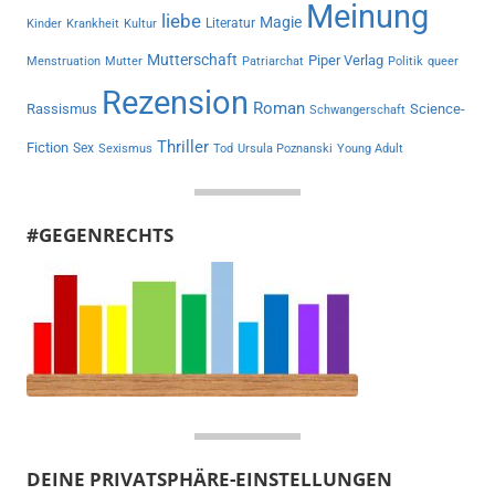
Meinung
liebe
Magie
Literatur
Kinder
Krankheit
Kultur
Mutterschaft
Piper Verlag
Menstruation
Mutter
Patriarchat
Politik
queer
Rezension
Roman
Rassismus
Science-
Schwangerschaft
Thriller
Fiction
Sex
Sexismus
Tod
Ursula Poznanski
Young Adult
#GEGENRECHTS
DEINE PRIVATSPHÄRE-EINSTELLUNGEN