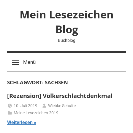
Zum
Mein Lesezeichen
Inhalt
springen
Blog
Buchblog
Menü
SCHLAGWORT:
SACHSEN
[Rezension] Völkerschlachtdenkmal
10. Juli 2019
Wiebke Schulte
Meine Lesezeichen 2019
Weiterlesen