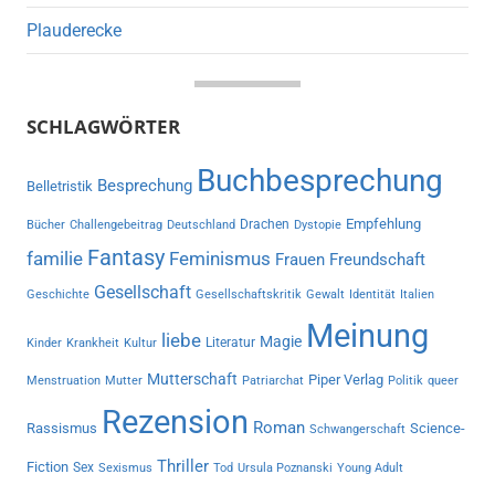
Plauderecke
SCHLAGWÖRTER
Buchbesprechung
Besprechung
Belletristik
Empfehlung
Drachen
Bücher
Challengebeitrag
Deutschland
Dystopie
Fantasy
familie
Feminismus
Frauen
Freundschaft
Gesellschaft
Geschichte
Gesellschaftskritik
Gewalt
Identität
Italien
Meinung
liebe
Magie
Literatur
Kinder
Krankheit
Kultur
Mutterschaft
Piper Verlag
Menstruation
Mutter
Patriarchat
Politik
queer
Rezension
Roman
Rassismus
Science-
Schwangerschaft
Thriller
Fiction
Sex
Sexismus
Tod
Ursula Poznanski
Young Adult