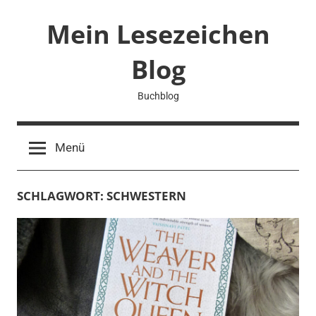
Zum
Mein Lesezeichen
Inhalt
springen
Blog
Buchblog
Menü
SCHLAGWORT:
SCHWESTERN