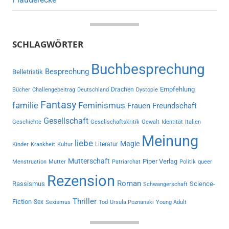
SCHLAGWÖRTER
Buchbesprechung
Besprechung
Belletristik
Empfehlung
Drachen
Bücher
Challengebeitrag
Deutschland
Dystopie
Fantasy
familie
Feminismus
Frauen
Freundschaft
Gesellschaft
Geschichte
Gesellschaftskritik
Gewalt
Identität
Italien
Meinung
liebe
Magie
Literatur
Kinder
Krankheit
Kultur
Mutterschaft
Piper Verlag
Menstruation
Mutter
Patriarchat
Politik
queer
Rezension
Roman
Rassismus
Science-
Schwangerschaft
Thriller
Fiction
Sex
Sexismus
Tod
Ursula Poznanski
Young Adult