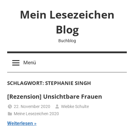
Zum
Mein Lesezeichen
Inhalt
springen
Blog
Buchblog
Menü
SCHLAGWORT:
STEPHANIE SINGH
[Rezension] Unsichtbare Frauen
22. November 2020
Wiebke Schulte
Meine Lesezeichen 2020
Weiterlesen