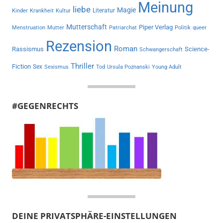
Meinung
liebe
Magie
Literatur
Kinder
Krankheit
Kultur
Mutterschaft
Piper Verlag
Menstruation
Mutter
Patriarchat
Politik
queer
Rezension
Roman
Rassismus
Science-
Schwangerschaft
Thriller
Fiction
Sex
Sexismus
Tod
Ursula Poznanski
Young Adult
#GEGENRECHTS
DEINE PRIVATSPHÄRE-EINSTELLUNGEN