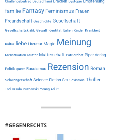
Empfehlung
Drachen
Challengebeitrag
Deutschland
Dystopie
Fantasy
familie
Feminismus
Frauen
Gesellschaft
Freundschaft
Geschichte
Gesellschaftskritik
Gewalt
Identität
Italien
Kinder
Krankheit
Meinung
liebe
Magie
Literatur
Kultur
Mutterschaft
Piper Verlag
Menstruation
Mutter
Patriarchat
Rezension
Roman
Rassismus
Politik
queer
Thriller
Science-Fiction
Sex
Schwangerschaft
Sexismus
Tod
Ursula Poznanski
Young Adult
#GEGENRECHTS