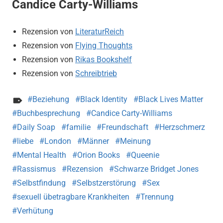
Candice Carty-Williams
Rezension von
LiteraturReich
Rezension von
Flying Thoughts
Rezension von
Rikas Bookshelf
Rezension von
Schreibtrieb
Beziehung
Black Identity
Black Lives Matter
Buchbesprechung
Candice Carty-Williams
Daily Soap
familie
Freundschaft
Herzschmerz
liebe
London
Männer
Meinung
Mental Health
Orion Books
Queenie
Rassismus
Rezension
Schwarze Bridget Jones
Selbstfindung
Selbstzerstörung
Sex
sexuell übetragbare Krankheiten
Trennung
Verhütung