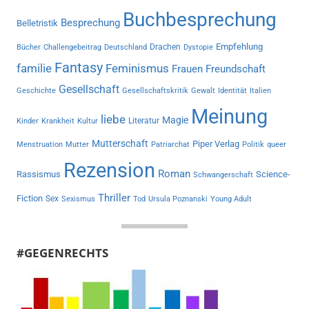
Buchbesprechung
Besprechung
Belletristik
Empfehlung
Drachen
Bücher
Challengebeitrag
Deutschland
Dystopie
Fantasy
familie
Feminismus
Frauen
Freundschaft
Gesellschaft
Geschichte
Gesellschaftskritik
Gewalt
Identität
Italien
Meinung
liebe
Magie
Literatur
Kinder
Krankheit
Kultur
Mutterschaft
Piper Verlag
Menstruation
Mutter
Patriarchat
Politik
queer
Rezension
Roman
Rassismus
Science-
Schwangerschaft
Thriller
Fiction
Sex
Sexismus
Tod
Ursula Poznanski
Young Adult
#GEGENRECHTS