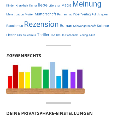
Meinung
liebe
Magie
Literatur
Kinder
Krankheit
Kultur
Mutterschaft
Piper Verlag
Menstruation
Mutter
Patriarchat
Politik
queer
Rezension
Roman
Rassismus
Science-
Schwangerschaft
Thriller
Fiction
Sex
Sexismus
Tod
Ursula Poznanski
Young Adult
#GEGENRECHTS
DEINE PRIVATSPHÄRE-EINSTELLUNGEN