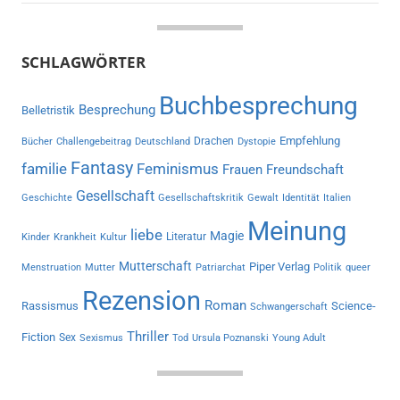
SCHLAGWÖRTER
Buchbesprechung
Besprechung
Belletristik
Empfehlung
Drachen
Bücher
Challengebeitrag
Deutschland
Dystopie
Fantasy
familie
Feminismus
Frauen
Freundschaft
Gesellschaft
Geschichte
Gesellschaftskritik
Gewalt
Identität
Italien
Meinung
liebe
Magie
Literatur
Kinder
Krankheit
Kultur
Mutterschaft
Piper Verlag
Menstruation
Mutter
Patriarchat
Politik
queer
Rezension
Roman
Rassismus
Science-
Schwangerschaft
Thriller
Fiction
Sex
Sexismus
Tod
Ursula Poznanski
Young Adult