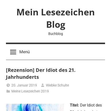
Zum
Mein Lesezeichen
Inhalt
springen
Blog
Buchblog
Menü
[Rezension] Der Idiot des 21.
Jahrhunderts
20. Januar 2019
Wiebke Schulte
Meine Lesezeichen 2019
Titel:
Der Idiot des