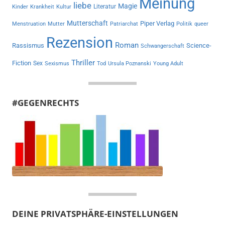
Meinung
liebe
Magie
Literatur
Kinder
Krankheit
Kultur
Mutterschaft
Piper Verlag
Menstruation
Mutter
Patriarchat
Politik
queer
Rezension
Roman
Rassismus
Science-
Schwangerschaft
Thriller
Fiction
Sex
Sexismus
Tod
Ursula Poznanski
Young Adult
#GEGENRECHTS
DEINE PRIVATSPHÄRE-EINSTELLUNGEN