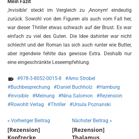
Mein Fazit
‚Invisible‘ steckt im Vergleich zu ‚Anonym‘ eindeutig
zurück. Sowohl von den Figuren als auch vom Fall her,
war dieser Thriller etwas schwach auf der Brust. Es war
einfach zu viel des Guten. Die Idee dahinter war nicht
schlecht und der Roman las sich auch runter wie Butter,
aber irgendwie fehlte das gewisse Extra. Deshalb nur
eine eingeschränkte Leseempfehlung.
978-3-8052-0015-8
Arno Strobel
Buchbesprechung
Daniel Buchholz
Hamburg
Invisible
Meinung
Nina Salomon
Rezension
Rowohlt Verlag
Thriller
Ursula Poznanski
Beitragsnavigation
Vorheriger Beitrag
Nächster Beitrag
[Rezension]
[Rezension]
Kopfzecke
Thalamus