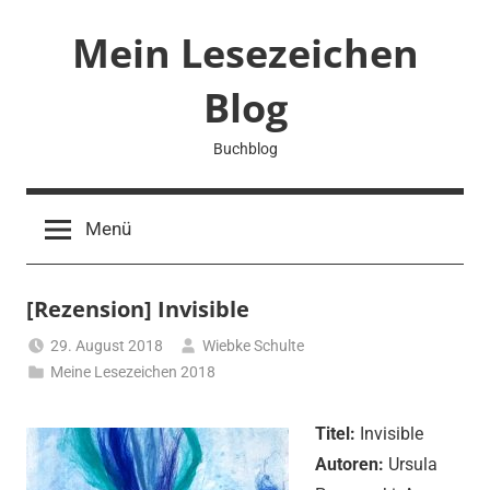
Zum
Mein Lesezeichen
Inhalt
springen
Blog
Buchblog
Menü
[Rezension] Invisible
29. August 2018
Wiebke Schulte
Meine Lesezeichen 2018
Titel:
Invisible
Autoren:
Ursula