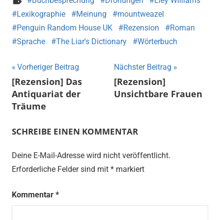
Buchbesprechung
Drohungen
Eley Williams
Lexikographie
Meinung
mountweazel
Penguin Random House UK
Rezension
Roman
Sprache
The Liar's Dictionary
Wörterbuch
Beitragsnavigation
Vorheriger Beitrag
Nächster Beitrag
[Rezension] Das
[Rezension]
Antiquariat der
Unsichtbare Frauen
Träume
SCHREIBE EINEN KOMMENTAR
Deine E-Mail-Adresse wird nicht veröffentlicht.
Erforderliche Felder sind mit
*
markiert
Kommentar
*