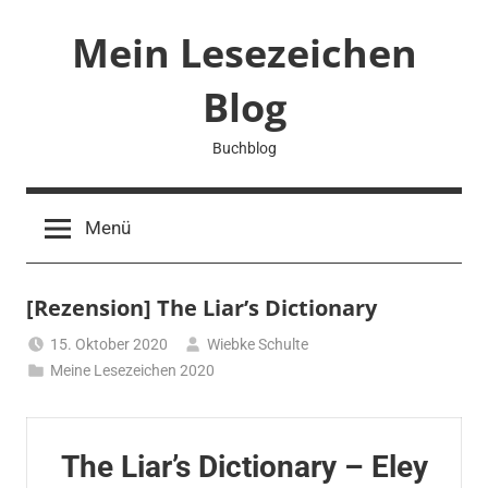
Zum
Mein Lesezeichen
Inhalt
springen
Blog
Buchblog
Menü
[Rezension] The Liar’s Dictionary
15. Oktober 2020
Wiebke Schulte
Meine Lesezeichen 2020
The Liar’s Dictionary – Eley