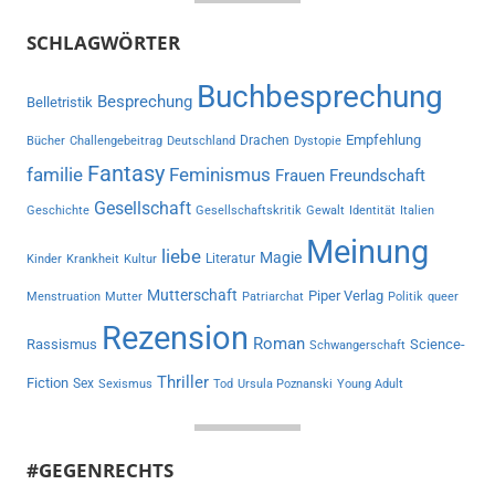
SCHLAGWÖRTER
Buchbesprechung
Besprechung
Belletristik
Empfehlung
Drachen
Bücher
Challengebeitrag
Deutschland
Dystopie
Fantasy
familie
Feminismus
Frauen
Freundschaft
Gesellschaft
Geschichte
Gesellschaftskritik
Gewalt
Identität
Italien
Meinung
liebe
Magie
Literatur
Kinder
Krankheit
Kultur
Mutterschaft
Piper Verlag
Menstruation
Mutter
Patriarchat
Politik
queer
Rezension
Roman
Rassismus
Science-
Schwangerschaft
Thriller
Fiction
Sex
Sexismus
Tod
Ursula Poznanski
Young Adult
#GEGENRECHTS