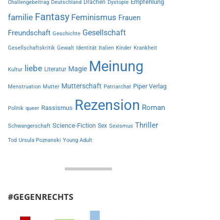
Empfehlung
Drachen
Challengebeitrag
Deutschland
Dystopie
Fantasy
familie
Feminismus
Frauen
Gesellschaft
Freundschaft
Geschichte
Gesellschaftskritik
Gewalt
Identität
Italien
Kinder
Krankheit
Meinung
liebe
Magie
Literatur
Kultur
Mutterschaft
Piper Verlag
Menstruation
Mutter
Patriarchat
Rezension
Roman
Rassismus
Politik
queer
Thriller
Science-Fiction
Sex
Schwangerschaft
Sexismus
Tod
Ursula Poznanski
Young Adult
#GEGENRECHTS